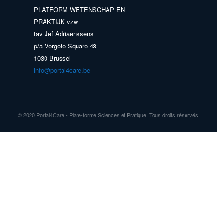
PLATFORM WETENSCHAP EN
PRAKTIJK vzw
tav Jef Adriaenssens
p/a Vergote Square 43
1030 Brussel
info@portal4care.be
© 2020 Portal4Care - Plate-forme Sciences et Pratique. Tous droits réservés.