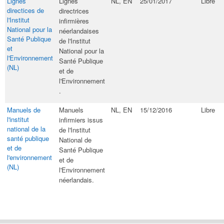
Lignes
​Lignes
NL, EN
25/01/2017
Libre
directices de
directrices
l'Institut
infirmières
National pour la
néerlandaises
Santé Publique
de l'Institut
et
National pour la
l'Environnement
Santé Publique
(NL)
et de
l'Environnement​
.
Manuels de
​Manuels
NL, EN
15/12/2016
Libre
l'institut
infirmiers issus
national de la
de l'Institut
santé publique
National de
et de
Santé Publique
l'environnement
et de
(NL)​
l'Environnement
néerlandais.