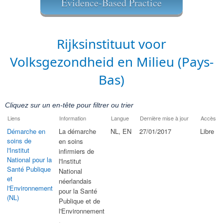
Evidence-Based Practice
​Rijksinstituut voor
Volksgezondheid en Milieu (Pays-
Bas)
Cliquez sur un en-tête pour filtrer ou trier
Liens
Information
Langue
Dernière mise à jour
Accès
Démarche en
​La démarche
NL, EN
27/01/2017
Libre
soins de
en soins
l'Institut
infirmiers de
National pour la
l'Institut
Santé Publique
National
et
néerlandais
l'Environnement
pour la Santé
(NL)
Publique et de
l'Environnement​
.