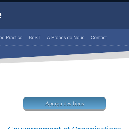
e
d Practice
BeST
A Propos de Nous
Contact
Aperçu des liens​​​