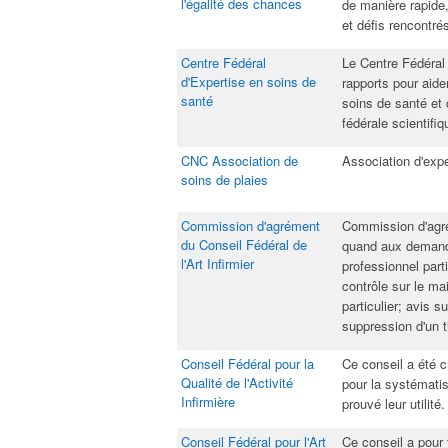
l'égalité des chances
de manière rapide
et défis rencontrés
Centre Fédéral
​Le Centre Fédéral
d'Expertise en soins de
rapports pour aide
santé​
soins de santé et
fédérale scientifiq
CNC Association de
Association d'expe
soins de plaies​
Commission d'agrément
​Commission d'agr
du Conseil Fédéral de
quand aux demande
l'Art Infirmier​
professionnel part
contrôle sur le mai
particulier; avis s
suppression d'un ti
Conseil Fédéral pour la
​Ce conseil a été c
Qualité de l'Activité
pour la systémati
Infirmière​
prouvé leur utilité.
Conseil Fédéral pour l'Art
​Ce conseil a pour