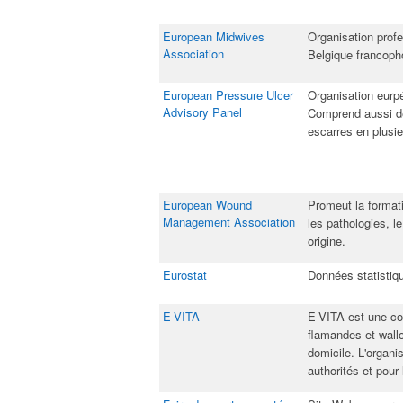
European Midwives
​Organisation prof
Association
Belgique francoph
European Pressure Ulcer
​Organisation eurp
Advisory Panel​
Comprend aussi des
escarres en plusi
European Wound
​Promeut la format
Management Association​
les pathologies, le
origine.
Eurostat
​Données statistiq
E-VITA​
​E-VITA est une co
flamandes et wallo
domicile. L'organi
authorités et pour