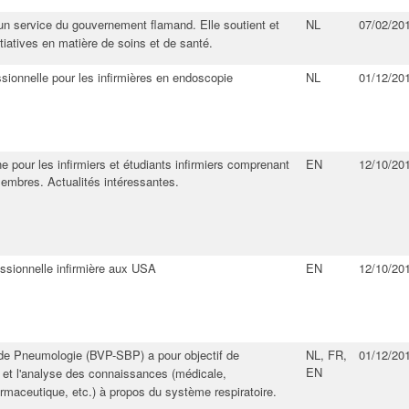
un service du gouvernement flamand. Elle soutient et
NL
07/02/20
tiatives en matière de soins et de santé​.
ssionnelle pour les infirmières en endoscopie
NL
01/12/20
 pour les infirmiers et étudiants infirmiers comprenant
EN
12/10/20
embres. Actualités intéressantes.
essionnelle infirmière aux USA
EN
12/10/20
 de Pneumologie (BVP-SBP) a pour objectif de
NL, FR,
01/12/20
EN
e et l'analyse des connaissances (médicale,
rmaceutique, etc.) à propos du système respiratoire.