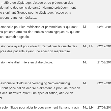
matière de dépistage, d'étude et de prévention des
le domaine des soins de santé. Nommé précédemment
ignifiant Groupe pour le dépistage, l'étude et la
ections dans les hôpitaux.
essionnelle pour les médecins et paramédicaux qui sont
NL
02/12/20
s patients atteints de troubles neurologiques ou qui ont
ion neurochirurgicale.
sionnelle ayant pour objectif d'améliorer la qualité des
NL, FR
02/12/20
uprès des patients ayant une affection respiratoire.
sionnelle d'infirmiers en diabétologie.
NL
21/08/20
fessionnelle "Belgische Vereniging Verpleegkundig
NL
02/12/20
r but principal de décrire clairement le profil de fonction
des infirmiers ayant une spécialisation, afin de de
al.
n scientifique pour aider le gouvernement flamand à agir
NL, EN
27/01/20