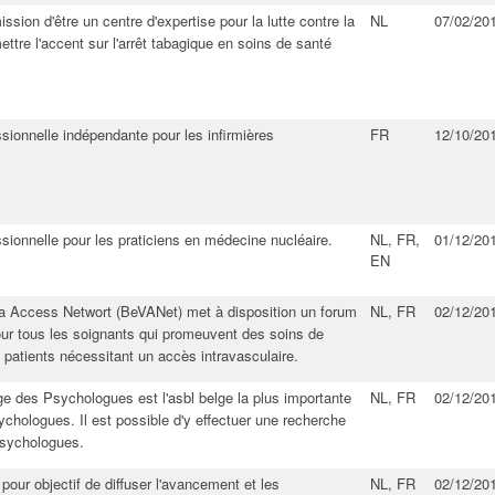
ssion d'être un centre d'expertise pour la lutte contre la
NL
07/02/20
ettre l'accent sur l'arrêt tabagique en soins de santé
sionnelle indépendante pour les infirmières
FR
12/10/20
ssionnelle pour les praticiens en médecine nucléaire.
NL, FR,
01/12/20
EN
la Access Networt (BeVANet) met à disposition un forum
NL, FR
02/12/20
our tous les soignants qui promeuvent des soins de
 patients nécessitant un accès intravasculaire.
ge des Psychologues est l'asbl belge la plus importante
NL, FR
02/12/20
ychologues. Il est possible d'y effectuer une recherche
psychologues.
 pour objectif de diffuser l'avancement et les
NL, FR
02/12/20