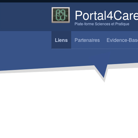
Portal4Car
Plate-forme Sciences et Pratique
Liens
Partenaires
Evidence-Base