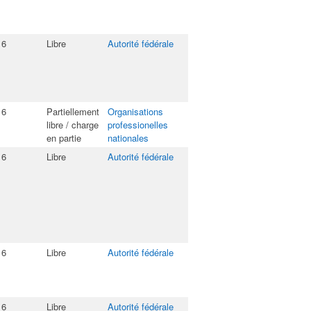
16
Libre
Autorité fédérale
16
Partiellement
Organisations
libre / charge
professionelles
en partie
nationales
16
Libre
Autorité fédérale
16
Libre
Autorité fédérale
16
Libre
Autorité fédérale