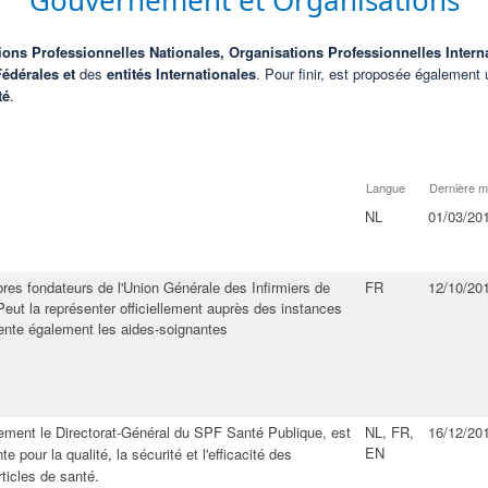
Gouvernement et Organisations
ions Professionnelles Nationales, Organisations Professionnelles
Intern
Fédérales et
des
entités Internationales
. Pour finir, est proposée également 
té
.
Langue
Dernière mi
NL
01/03/20
res fondateurs de l'Union Générale des Infirmiers de
FR
12/10/20
eut la représenter officiellement auprès des instances
sente également les aides-soignantes
ment le Directorat-Général du SPF Santé Publique, est
NL, FR,
16/12/20
EN
te pour la qualité, la sécurité et l'efficacité des
ticles de santé.