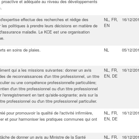
, proactive et adéquate au niveau des développements
​.
 d'expertise effectue des recherches et rédige des
NL, FR,
16/12/20
EN
r les politiques à prendre leurs décisions en matière de
 d'assurance maladie. Le KCE est une organisation
ue.
rts en soins de plaies.​
NL
05/12/20
ément qui a les missions suivantes: donner un avis
NL, FR,
16/12/20
EN, DE
s de reconnaissances d'un titre professionnel, un titre
iculier ou une compétence professionnelle particulière;
ntien d'un titre professionnel ou d'un titre professionnel
ur l'enregistrement en tant qu'aide-soignante; avis sur la
tre professionnel ou d'un titre professionnel particulier.
réé pour promouvoir la qualité de l'activité infirmière,
NL, FR,
16/12/20
EN, DE
ser et pour harmoniser les pratiques communes qui ont
 tâche de donner un avis au Ministre de la Santé
NL, FR,
16/12/20