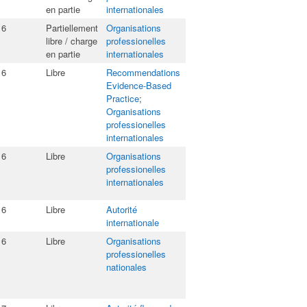
en partie
internationales
16
Partiellement
Organisations
libre / charge
professionelles
en partie
internationales
16
Libre
Recommendations
Evidence-Based
Practice
;
Organisations
professionelles
internationales
16
Libre
Organisations
professionelles
internationales
16
Libre
Autorité
internationale
16
Libre
Organisations
professionelles
nationales