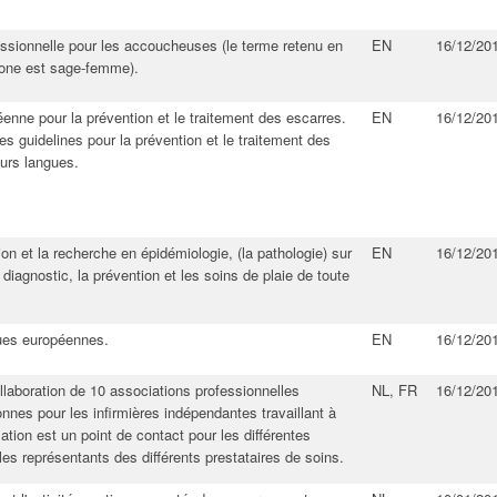
essionnelle pour les accoucheuses (le terme retenu en
EN
16/12/20
one est sage-femme)​.
éenne pour la prévention et le traitement des escarres.
EN
16/12/20
 guidelines pour la prévention et le traitement des
eurs langues.
ion et la recherche en épidémiologie, (la pathologie) sur
EN
16/12/20
 diagnostic, la prévention et les soins de plaie de toute
ues européennes​.
EN
16/12/20
llaboration de 10 associations professionnelles
NL, FR
16/12/20
nnes pour les infirmières indépendantes travaillant à
sation est un point de contact pour les différentes
 les représentants des différents prestataires de soins.