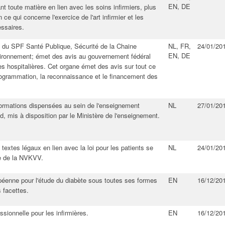
EN, DE
t toute matière en lien avec les soins infirmiers, plus
 ce qui concerne l'exercice de l'art infirmier et les
essaires.
in du SPF Santé Publique, Sécurité de la Chaine
NL, FR,
24/01/20
EN, DE
vironnement; émet des avis au gouvernement fédéral
es hospitalières. Cet organe émet des avis sur tout ce
rogrammation, la reconnaissance et le financement des
ormations dispensées au sein de l'enseignement
NL
27/01/20
, mis à disposition par le Ministère de l'enseignement​.
 textes légaux en lien avec la loi pour les patients se
NL
24/01/20
te de la NVKVV​.
opéenne pour l'étude du diabète sous toutes ses formes
EN
16/12/20
 facettes​.
ssionnelle pour les infirmières.
EN
16/12/20