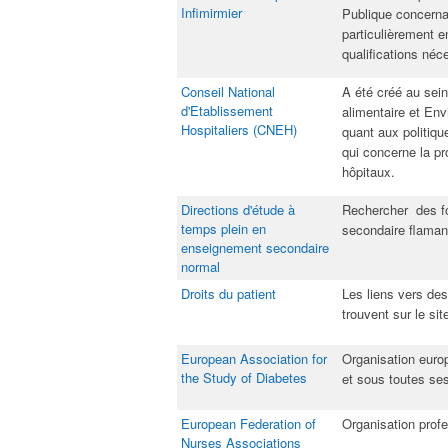
Infimirmier​
Publique concernan
particulièrement en
qualifications néc
Conseil National
​A été créé au se
d'Etablissement
alimentaire et En
Hospitaliers (CNEH)
quant aux politiqu
qui concerne la p
hôpitaux.​
Directions d'étude à
​Rechercher des f
temps plein en
secondaire flamand
enseignement secondaire
normal
Droits du patient
​Les liens vers des
trouvent sur le si
European Association for
​Organisation eur
the Study of Diabetes
et sous toutes ses
European Federation of
​Organisation profe
Nurses Associations