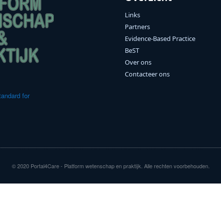
Links
Partners
Evidence-Based Practice
BeST
Over ons
Contacteer ons
andard for
© 2020 Portal4Care - Platform wetenschap en praktijk. Alle rechten voorbehouden.