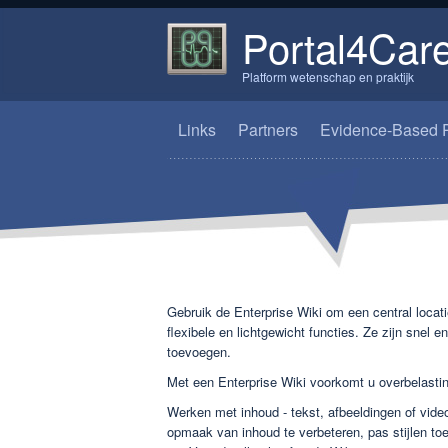
Portal4Car
Platform wetenschap en praktijk
Links
Partners
Evidence-Based P
Gebruik de Enterprise Wiki om een central locati
flexibele en lichtgewicht functies. Ze zijn sne
toevoegen.
Met een Enterprise Wiki voorkomt u overbelastin
Werken met inhoud - tekst, afbeeldingen of vide
opmaak van inhoud te verbeteren, pas stijlen toe