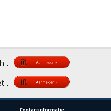
th
.
Aanmelden »
et
.
Aanmelden »
Contactinformatie