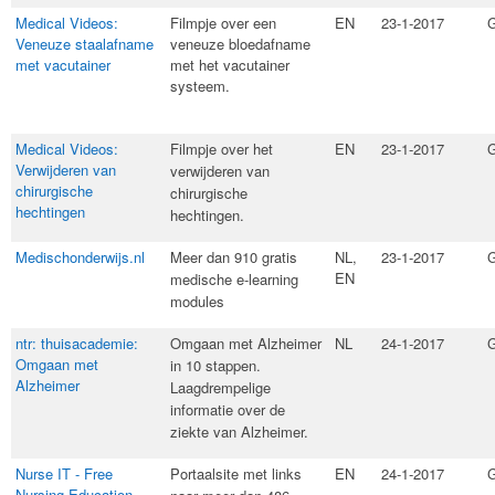
Medical Videos:
Filmpje over een
EN
23-1-2017
G
Veneuze staalafname
veneuze bloedafname
met vacutainer
met het vacutainer
systeem.
Medical Videos:
​Filmpje over het
EN
23-1-2017
G
Verwijderen van
verwijderen van
chirurgische
chirurgische
hechtingen
hechtingen.
Medischonderwijs.nl
​Meer dan 910 gratis
NL,
23-1-2017
G
EN
medische e-learning
modules
ntr: thuisacademie:
​Omgaan met Alzheimer
NL
24-1-2017
G
Omgaan met
in 10 stappen.
Alzheimer
Laagdrempelige
informatie over de
ziekte van Alzheimer.
Nurse IT - Free
​Portaalsite met links
EN
24-1-2017
G
Nursing Education