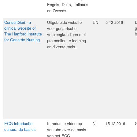
Engels, Duits, Italiaans
en Zweeds.
ConsultGeri - a
​Uitgebreide website
EN
5-12-2016
D
clinical website of
g
voor geriatrische
The Hartford Institute
b
verpleegkundigen met
for Geriatric Nursing
protocollen, e-learning
en diverse tools.
ECG introductie-
​Introductie video op
NL
15-12-2016
G
cursus: de basics
youtube over de basis
van het ECG