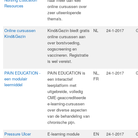
naar meer dan 486
Resources
online cursussen over
zeer uiteenlopende
thema's.
Online cursussen
​Kind&Gezin biedt gratis
NL
24-1-2017
G
Kind&Gezin
online cursussen aan
over borstvoeding,
oogscreening en
vaccineren. Registratie
is wel vereist.
PAIN EDUCATION -
​PAIN EDUCATION is
NL,
24-1-2017
G
een modulair
FR
een interactief
leermiddel
leerplatform met
uitgebreide, volledig
CME-geaccrediteerde
e-learning-cursussen
over diverse aspecten
van de behandeling van
chronische pijn.
Pressure Ulcer
​E-learning module
EN
24-1-2017
G