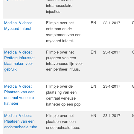
intramusculaire
injecties.
Medical Videos:
​Filmpje over het
EN
23-1-2017
G
Myocard Infarct
ontstaan en de
symptomen van een
myocard infarct.
Medical Videos:
Filmpje over het
EN
23-1-2017
G
Perifere infuusset
purgeren van een
klaarmaken voor
intraveneuse lijn voor
gebruik
een perifieer infuus.
Medical Videos:
​Filmpje over de
EN
23-1-2017
G
Plaatsen van een
plaatsing van een
centraal veneuze
centraal veneuze
katheter
katheter op een pop.
Medical Videos:
​Filmpje over het
EN
23-1-2017
G
Plaatsen van een
plaatsen van een
endotracheale tube
endotracheale tube.