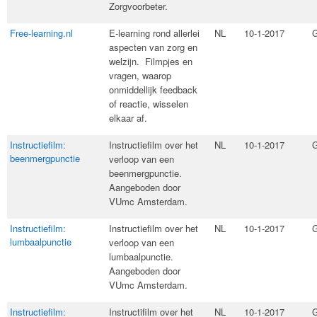
Zorgvoorbeter.
Free-learning.nl
E-learning rond allerlei
NL
10-1-2017
G
aspecten van zorg en
welzijn. Filmpjes en
vragen, waarop
onmiddellijk feedback
of reactie, wisselen
elkaar af.
Instructiefilm:
​Instructiefilm over het
NL
10-1-2017
G
beenmergpunctie
verloop van een
beenmergpunctie.
Aangeboden door
VUmc Amsterdam.
Instructiefilm:
​Instructiefilm over het
NL
10-1-2017
G
lumbaalpunctie
verloop van een
lumbaalpunctie.
Aangeboden door
VUmc Amsterdam.
Instructiefilm:
​Instructifilm over het
NL
10-1-2017
G