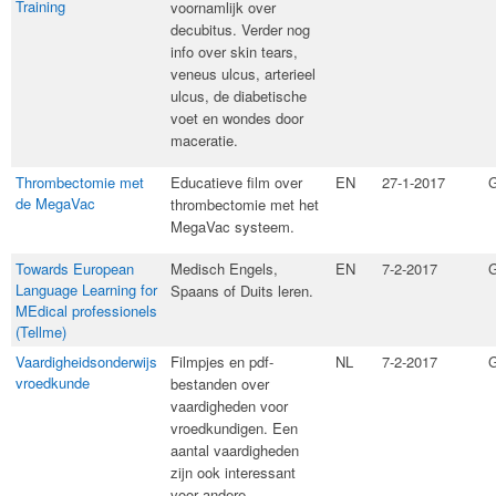
Training
voornamlijk over
decubitus. Verder nog
info over skin tears,
veneus ulcus, arterieel
ulcus, de diabetische
voet en wondes door
maceratie.
Thrombectomie met
​Educatieve film over
EN
27-1-2017
G
de MegaVac
thrombectomie met het
MegaVac systeem.
Towards European
​Medisch Engels,
EN
7-2-2017
G
Language Learning for
Spaans of Duits leren.
MEdical professionels
(Tellme)
Vaardigheidsonderwijs
​Filmpjes en pdf-
NL
7-2-2017
G
vroedkunde
bestanden over
vaardigheden voor
vroedkundigen. Een
aantal vaardigheden
zijn ook interessant
voor andere