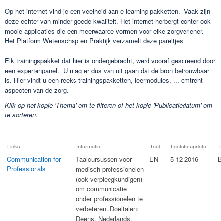
​Op het internet vind je een veelheid aan e-learning pakketten. Vaak zijn
deze echter van minder goede kwaliteit. Het internet herbergt echter ook
mooie applicaties die een meerwaarde vormen voor elke zorgverlener.
Het Platform Wetenschap en Praktijk verzamelt deze pareltjes.
Elk trainingspakket dat hier is ondergebracht, werd vooraf gescreend door
een expertenpanel. U mag er dus van uit gaan dat de bron betrouwbaar
is. Hier vindt u een reeks trainingspakketten, leermodules, ... omtrent
aspecten van de zorg.
Klik op het kopje 'Thema' om te filteren of het kopje 'Publicatiedatum' om
te sorteren.
Links
Informatie
Taal
Laatste update
T
Communication for
​Taalcursussen voor
EN
5-12-2016
B
Professionals
medisch professionelen
(ook verpleegkundigen)
om communicatie
onder professionelen te
verbeteren. Doeltalen:
Deens, Nederlands,