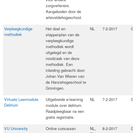
zorgverleners.
Aangeboden door de
arteveldehogeschool.
Verpleegkundige
Het doel en
NL
7-2-2017
G
methodiek
stappenplan van de
verpleegkundige
methodiek wordt
uitgelegd en de
noodzaak van deze
methodiek. Een
inleiding gebracht door:
Johan Van Wieren van
de Hanzehogeschool te
Groningen.
Virtuele Leermodule
​Uitgebreide e-learning
NL
7-2-2017
G
Delirium
module over delirium.
Raadpleegbaar na een
gratis registratie.
VU University
​Online cursussen
NL,
8-2-2017
G