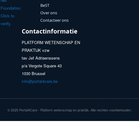
BeST
Over ons
Contacteer ons
Contactinformatie
PLATFORM WETENSCHAP EN
PRAKTIJK vzw
tav Jef Adriaenssens
p/a Vergote Square 43
1030 Brussel
info@portal4care.be
© 2020 Portal4Care - Platform wetenschap en praktijk. Alle rechten voorbehouden.