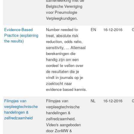
samenwerking met de
Belgische Vereniging
voor Pneumologie
Verpleegkundigen.
Evidence-Based
​Number needed to
EN
16-12-2016
G
Practice (explaining
treat, absolute risk
the results)
reduction, odds ratio,
sensitivity, ... Allemaal
berekeningen die
handig zijn om een
oordeel te vellen over
de resultaten die je
vindt in journals op je
zoektocht naar
evidence based kennis.
Filmpjes van
​Filmpjes van
NL
16-12-2016
G
verpleegtechnische
verpleegtechnische
handelingen &
handelingen &
zelfredzaamheid
zelfredzaamheid.
Video's aangeboden
door ZonMW &