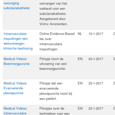
verzorging
vervangen van het
subclaviakatheter
verband voor een
subclaviakatheter.
Aangeleverd door
VUmc Amsterdam.
Intramusculaire
​Online Evidence-Based
NL
10-1-2017
G
inspuitingen een
les over
weloverwogen
intramusculaire
klinische beslissing
inspuitingen.
Medical Videos:
Filmpje toont de
EN
23-1-2017
G
Beenmergpunctie
uitvoering van een
beenmergpunctie.
Medical Videos:
​Filmpje dat een
EN
23-1-2017
G
Evacuerende
evacuerende
pleurapunctie
pleurapunctie toont bij
een patiënt.
Medical Videos:
Filmpjes over de
EN
23-1-2017
G
Intramusculaire
technieken voor een