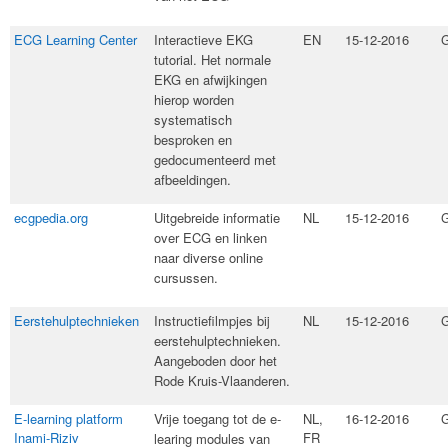
​ECG Learning Center
​Interactieve EKG
EN
15-12-2016
G
tutorial. Het normale
EKG en afwijkingen
hierop worden
systematisch
besproken en
gedocumenteerd met
afbeeldingen.
ecgpedia.org
​Uitgebreide informatie
NL
15-12-2016
G
over ECG en linken
naar diverse online
cursussen.
Eerstehulptechnieken
​Instructiefilmpjes bij
NL
15-12-2016
G
eerstehulptechnieken.
Aangeboden door het
Rode Kruis-Vlaanderen.
E-learning platform
​Vrije toegang tot de e-
NL,
16-12-2016
G
Inami-Riziv
FR
learing modules van