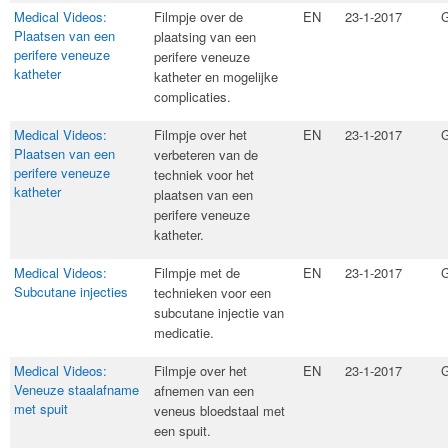
Medical Videos:
​Filmpje over de
EN
23-1-2017
G
Plaatsen van een
plaatsing van een
perifere veneuze
perifere veneuze
katheter
katheter en mogelijke
complicaties.
Medical Videos:
​Filmpje over het
EN
23-1-2017
G
Plaatsen van een
verbeteren van de
perifere veneuze
techniek voor het
katheter
plaatsen van een
perifere veneuze
katheter.
Medical Videos:
Filmpje met de
EN
23-1-2017
G
Subcutane injecties
technieken voor een
subcutane injectie van
medicatie.​
Medical Videos:
​Filmpje over het
EN
23-1-2017
G
Veneuze staalafname
afnemen van een
met spuit
veneus bloedstaal met
een spuit.