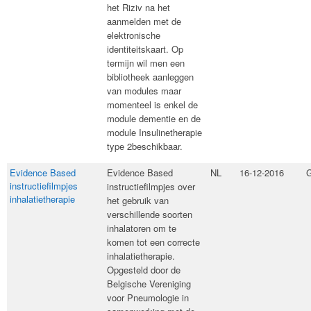
het Riziv na het
aanmelden met de
elektronische
identiteitskaart. Op
termijn wil men een
bibliotheek aanleggen
van modules maar
momenteel is enkel de
module dementie en de
module Insulinetherapie
type 2​beschikbaar.
Evidence Based
​Evidence Based
NL
16-12-2016
G
instructiefilmpjes
instructiefilmpjes over
inhalatietherapie
het gebruik van
verschillende soorten
inhalatoren om te
komen tot een correcte
inhalatietherapie.
Opgesteld door de
Belgische Vereniging
voor Pneumologie in