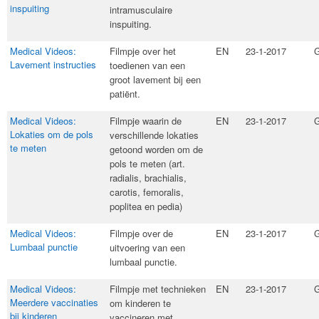
inspuiting
intramusculaire
inspuiting.​
Medical Videos:
​Filmpje over het
EN
23-1-2017
G
Lavement instructies
toedienen van een
groot lavement bij een
patiënt.
Medical Videos:
Filmpje waarin de
EN
23-1-2017
G
Lokaties om de pols
verschillende lokaties
te meten
getoond worden om de
pols te meten (art.
radialis, brachialis,
carotis, femoralis,
poplitea​ en pedia)
Medical Videos:
Filmpje over de
EN
23-1-2017
G
Lumbaal punctie
uitvoering van een
lumbaal punctie.​
Medical Videos:
​Filmpje met technieken
EN
23-1-2017
G
Meerdere vaccinaties
om kinderen te
bij kinderen
vaccineren met