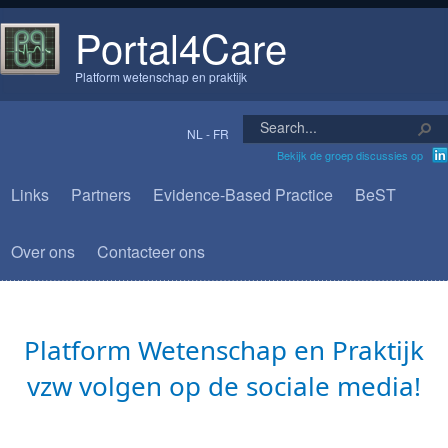
Portal4Care
Platform wetenschap en praktijk
NL
-
FR
Bekijk de groep discussies op
Links
Partners
Evidence-Based Practice
BeST
Over ons
Contacteer ons
​​​Platform Wetenschap en Praktijk
vzw volgen op de sociale media!