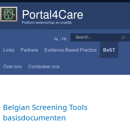
Portal4Care
Platform wetenschap en praktijk
NL
-
FR
Links
Partners
Evidence-Based Practice
BeST
Over ons
Contacteer ons
​​​Belgian Screening Tools
basisdocumenten